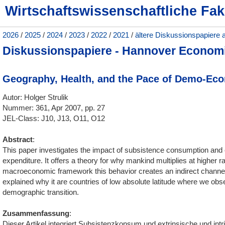
Wirtschaftswissenschaftliche Fak
2026
/
2025
/
2024
/
2023
/
2022
/
2021
/
ältere Diskussionspapiere 
Diskussionspapiere - Hannover Econom
Geography, Health, and the Pace of Demo-Ec
Autor: Holger Strulik
Nummer: 361, Apr 2007, pp. 27
JEL-Class: J10, J13, O11, O12
Abstract
:
This paper investigates the impact of subsistence consumption and extr
expenditure. It offers a theory for why mankind multiplies at higher ra
macroeconomic framework this behavior creates an indirect channe
explained why it are countries of low absolute latitude where we ob
demographic transition.
Zusammenfassung
:
Dieser Artikel integriert Subsistenzkonsum und extrinsische und intri