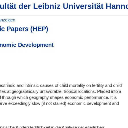
ultät der Leibniz Universität Hann
anzeigen
ic Papers (HEP)
onomic Development
insic and intrinsic causes of child mortality on fertility and child
tes at geographically unfavorable, tropical locations. Placed into a
l through which geography shapes economic performance. It is
serve exceedingly slow (if not stalled) economic development and
nsische Kindersterblichkeit in die Analyse der elterlichen